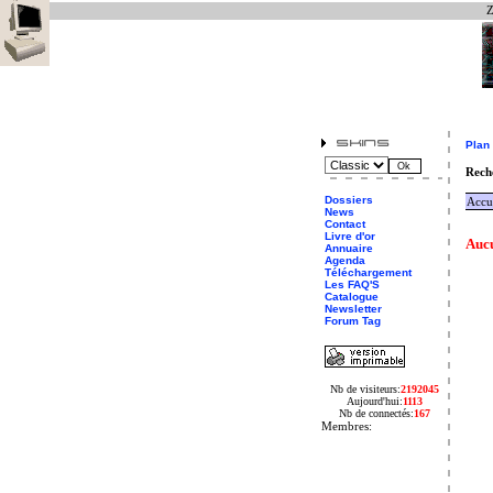
Z
Plan 
Reche
Dossiers
Accu
News
Contact
Livre d'or
Aucu
Annuaire
Agenda
Téléchargement
Les FAQ'S
Catalogue
Newsletter
Forum Tag
Nb de visiteurs:
2192045
Aujourd'hui:
1113
Nb de connectés:
167
Membres: