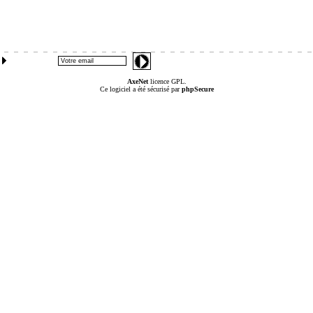
AxeNet
licence GPL.
Ce logiciel a été sécurisé par
phpSecure