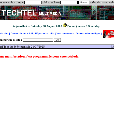
one membre:
Login
- Mot de Passe
-
Mot de passe perd
Aujourd'hui le Saturday 08 August 2026
Bonne journée ! Good day !
du site |
Convertisseur €/F |
Répertoire utile |
Vos annonces |
Votre radio en ligne |
rcher sur ce site :
eil
/Tous les événements/le 21/07/2025
Ré
ne manifestation n'est programmée pour cette période.