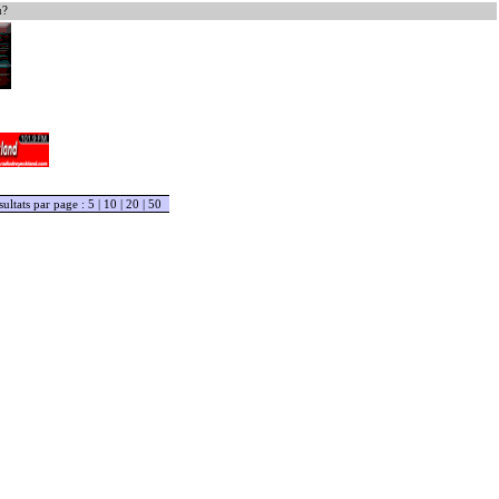
u?
sultats par page :
5
|
10
|
20
|
50