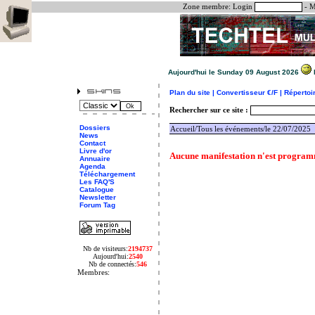
Zone membre:
Login
- M
Aujourd'hui le Sunday 09 August 2026
Plan du site |
Convertisseur €/F |
Répertoir
Rechercher sur ce site :
Dossiers
Accueil
/Tous les événements/le 22/07/2025
News
Contact
Livre d'or
Aucune manifestation n'est programm
Annuaire
Agenda
Téléchargement
Les FAQ'S
Catalogue
Newsletter
Forum Tag
Nb de visiteurs:
2194737
Aujourd'hui:
2540
Nb de connectés:
546
Membres: