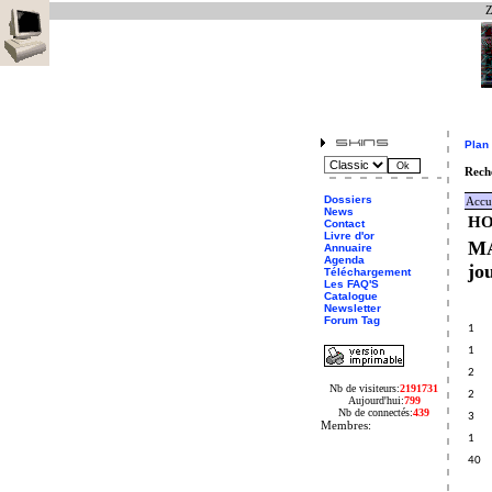
Z
Plan 
Reche
Dossiers
Accu
News
HO
Contact
Livre d'or
MA
Annuaire
Agenda
jo
Téléchargement
Les FAQ'S
Catalogue
Newsletter
Forum Tag
1
1
2
Nb de visiteurs:
2191731
2
Aujourd'hui:
799
Nb de connectés:
439
3
Membres:
1
40