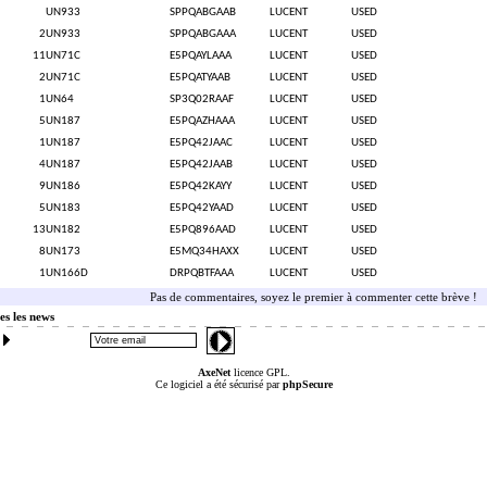
UN933
SPPQABGAAB
LUCENT
USED
2
UN933
SPPQABGAAA
LUCENT
USED
11
UN71C
E5PQAYLAAA
LUCENT
USED
2
UN71C
E5PQATYAAB
LUCENT
USED
1
UN64
SP3Q02RAAF
LUCENT
USED
5
UN187
E5PQAZHAAA
LUCENT
USED
1
UN187
E5PQ42JAAC
LUCENT
USED
4
UN187
E5PQ42JAAB
LUCENT
USED
9
UN186
E5PQ42KAYY
LUCENT
USED
5
UN183
E5PQ42YAAD
LUCENT
USED
13
UN182
E5PQ896AAD
LUCENT
USED
8
UN173
E5MQ34HAXX
LUCENT
USED
1
UN166D
DRPQBTFAAA
LUCENT
USED
Pas de commentaires, soyez le premier à commenter cette brève !
es les news
AxeNet
licence GPL.
Ce logiciel a été sécurisé par
phpSecure