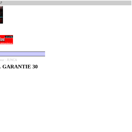
u?
teur : JUNCA
 GARANTIE 30