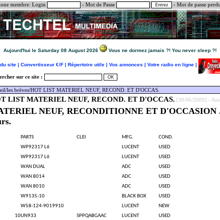
one membre:
Login
- Mot de Passe
-
Mot de passe perd
Aujourd'hui le Saturday 08 August 2026
Vous ne dormez jamais ?! You never sleep ?!
du site |
Convertisseur €/F |
Répertoire utile |
Vos annonces |
Votre radio en ligne |
rcher sur ce site :
eil
/
les brèves
/HOT LIST MATERIEL NEUF, RECOND. ET D'OCCAS.
T LIST MATERIEL NEUF, RECOND. ET D'OCCAS.
[30/06/2009] - Au
TERIEL NEUF, RECONDITIONNE ET D'OCCASION .
urs.
PARTS
CLEI
MFG.
COND.
WP92317 L6
LUCENT
USED
WP92317 L6
LUCENT
USED
WAN DUAL
ADC
USED
WAN 8014
ADC
USED
WAN 8010
ADC
USED
W9135-10
BLACK BOX
USED
W58-124-9019910
LUCENT
NEW
10
UN933
SPPQABGAAC
LUCENT
USED